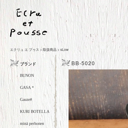
エクリュ エ プゥス
>
取扱商品
>
sLow
BB-5020
ブランド
BUNON
GASA＊
Gauze#
KURI BOTELLA
minä perhonen