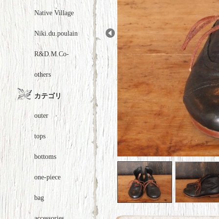
Native Village
Niki.du.poulain
Prev
R&D.M.Co-
others
カテゴリ
outer
tops
bottoms
one-piece
bag
accessories