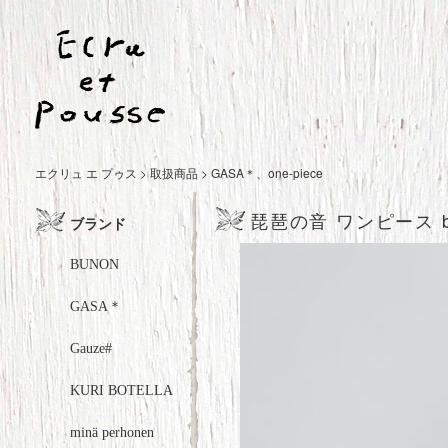
エクリュ エ プゥス
>
取扱商品
>
GASA＊
、
one-piece
琵琶の音 ワンピース bl
ブランド
BUNON
GASA＊
Gauze#
KURI BOTELLA
minä perhonen