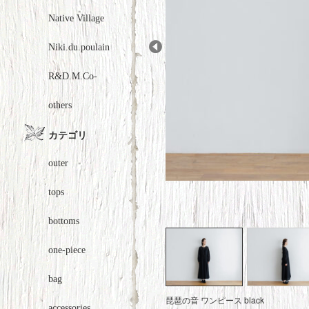
Native Village
Niki.du.poulain
Prev
R&D.M.Co-
others
カテゴリ
outer
tops
bottoms
one-piece
bag
琵琶の音 ワンピース black
accessories