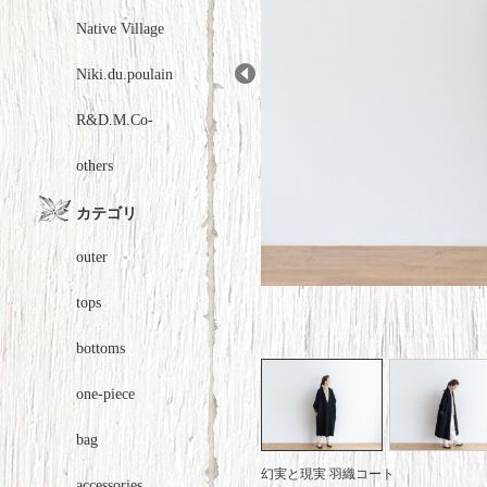
Native Village
Niki.du.poulain
Prev
R&D.M.Co-
others
カテゴリ
outer
tops
bottoms
one-piece
bag
幻実と現実 羽織コート
accessories