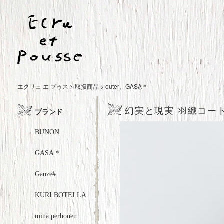
エクリュ エ プゥス
>
取扱商品
>
outer
、
GASA＊
幻実と現実 羽織コー
ブランド
BUNON
GASA＊
Gauze#
KURI BOTELLA
minä perhonen