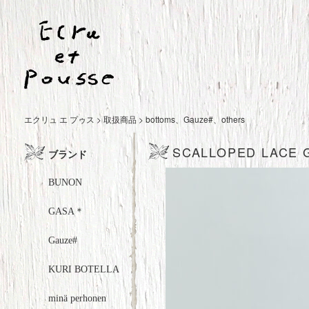
エクリュ エ プゥス
>
取扱商品
>
bottoms
、
Gauze#
、
others
SCALLOPED LACE 
ブランド
BUNON
GASA＊
Gauze#
KURI BOTELLA
minä perhonen