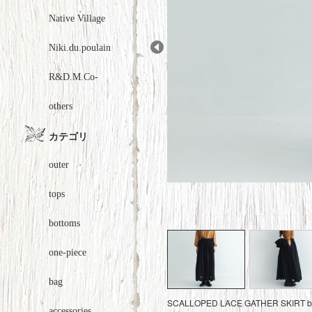
Native Village
Niki.du.poulain
Prev
R&D.M.Co-
others
カテゴリ
outer
tops
bottoms
one-piece
bag
SCALLOPED LACE GATHER SKIR
accessories