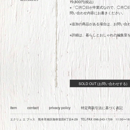
19,800円(税込)
※「◯月◯日が卒業式なので、◯月◯
問い合わせ内容にお書きください。
※追加の商品がある場合は、お問い合
※詳細は、
暮らしとおしゃれの編集室
SOLD OUT (お問い合わせする)
item
contact
privacy policy
特定商取引法に基づく表記
エクリュ エ プゥス 熊本市南区御幸笛田6丁目4-29 TEL/FAX 096-243-1709 11:00〜1