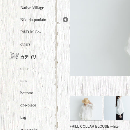
Native Village
Niki.du.poulain
Prev
R&D.M.Co-
others
カテゴリ
outer
tops
bottoms
one-piece
bag
FRILL COLLAR BLOUSE white
accessories