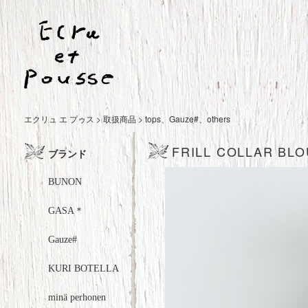
エクリュ エ プゥス
>
取扱商品
>
tops
、
Gauze#
、
others
FRILL COLLAR BLO
ブランド
BUNON
GASA＊
Gauze#
KURI BOTELLA
minä perhonen