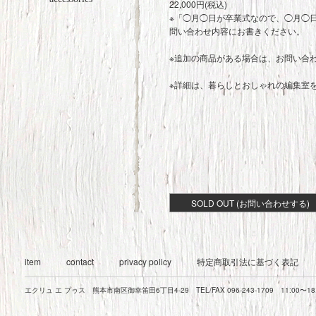
22,000円(税込)
※「◯月◯日が卒業式なので、◯月◯
問い合わせ内容にお書きください。
※追加の商品がある場合は、お問い合
※詳細は、
暮らしとおしゃれの編集室
SOLD OUT (お問い合わせする)
item
contact
privacy policy
特定商取引法に基づく表記
エクリュ エ プゥス 熊本市南区御幸笛田6丁目4-29 TEL/FAX 096-243-1709 11:00〜1