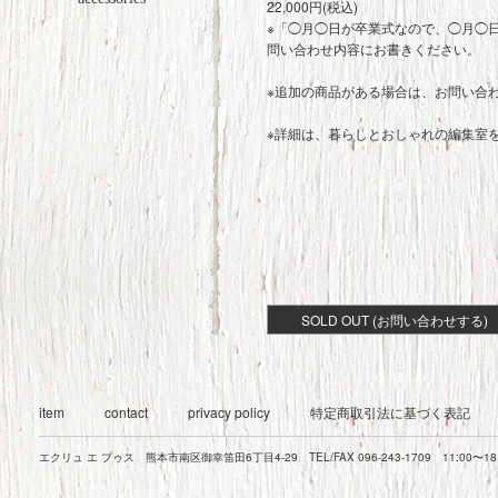
22,000円(税込)
※「◯月◯日が卒業式なので、◯月◯
問い合わせ内容にお書きください。
※追加の商品がある場合は、お問い合
※詳細は、
暮らしとおしゃれの編集室
SOLD OUT (お問い合わせする)
item
contact
privacy policy
特定商取引法に基づく表記
エクリュ エ プゥス 熊本市南区御幸笛田6丁目4-29 TEL/FAX 096-243-1709 11:00〜1