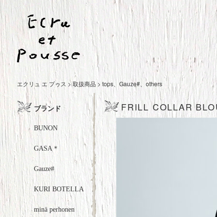
エクリュ エ プゥス
>
取扱商品
>
tops
、
Gauze#
、
others
FRILL COLLAR BLO
ブランド
BUNON
GASA＊
Gauze#
KURI BOTELLA
minä perhonen