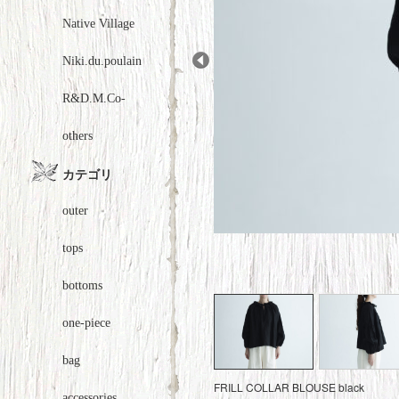
Native Village
Niki.du.poulain
Prev
R&D.M.Co-
others
カテゴリ
outer
tops
bottoms
one-piece
bag
FRILL COLLAR BLOUSE black
accessories