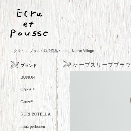
エクリュ エ プゥス
>
取扱商品
>
tops
、
Native Village
ケープスリーブブラウス 
ブランド
BUNON
GASA＊
Gauze#
KURI BOTELLA
minä perhonen