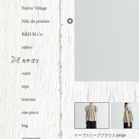
Native Village
Niki.du.poulain
Prev
R&D.M.Co-
others
カテゴリ
outer
tops
bottoms
one-piece
bag
ケープスリーブブラウス beige
accessories