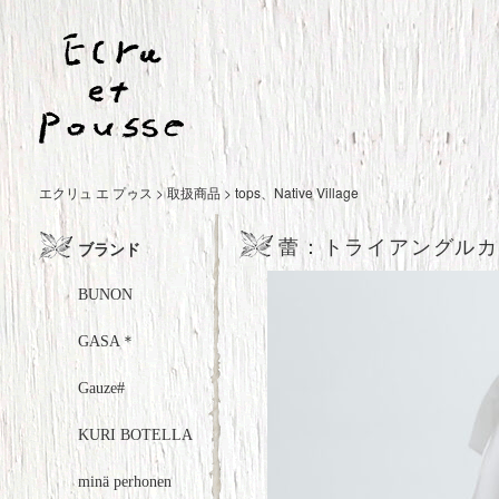
エクリュ エ プゥス
>
取扱商品
>
tops
、
Native Village
蕾：トライアングルカラー
ブランド
BUNON
GASA＊
Gauze#
KURI BOTELLA
minä perhonen