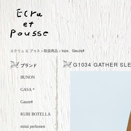
エクリュ エ プゥス
>
取扱商品
>
tops
、
Gauze#
G1034 GATHER SLE
ブランド
BUNON
GASA＊
Gauze#
KURI BOTELLA
minä perhonen