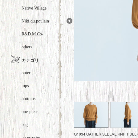
Native Village
Niki.du.poulain
Prev
R&D.M.Co-
others
カテゴリ
outer
tops
bottoms
one-piece
bag
G1034 GATHER SLEEVE KNIT PU
accessories