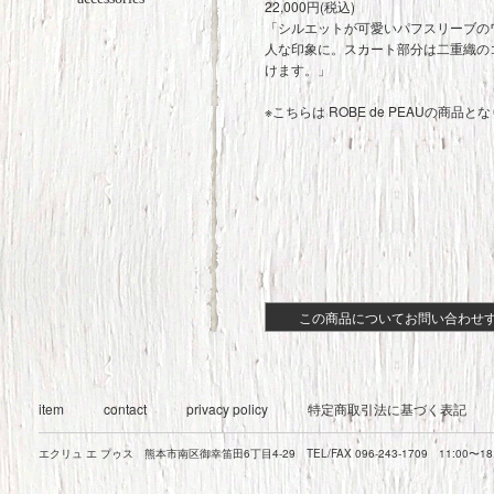
22,000円(税込)
「シルエットが可愛いパフスリーブの
人な印象に。スカート部分は二重織の
けます。」
※こちらは ROBE de PEAUの商品と
この商品についてお問い合わせ
item
contact
privacy policy
特定商取引法に基づく表記
エクリュ エ プゥス 熊本市南区御幸笛田6丁目4-29 TEL/FAX 096-243-1709 11:00〜1