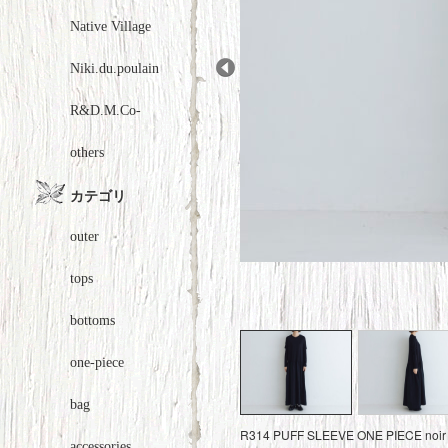
Native Village
Niki.du.poulain
Prev
R&D.M.Co-
others
カテゴリ
outer
tops
bottoms
one-piece
bag
R314 PUFF SLEEVE ONE PIECE n
accessories