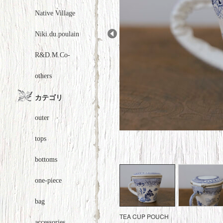
Native Village
Niki.du.poulain
Prev
R&D.M.Co-
others
カテゴリ
outer
tops
bottoms
one-piece
bag
TEA CUP POUCH
accessories