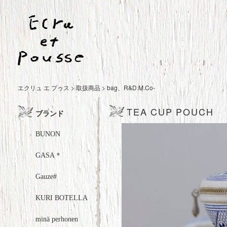
エクリュ エ プゥス
>
取扱商品
>
bag
、
R&D.M.Co-
TEA CUP POUCH
ブランド
BUNON
GASA＊
Gauze#
KURI BOTELLA
minä perhonen