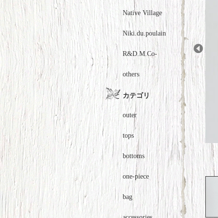
Native Village
Niki.du.poulain
R&D.M.Co-
Prev
others
カテゴリ
outer
tops
bottoms
one-piece
bag
accessories