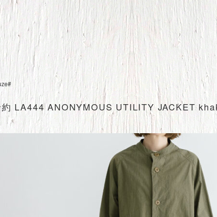
uze#
約 LA444 ANONYMOUS UTILITY JACKET k