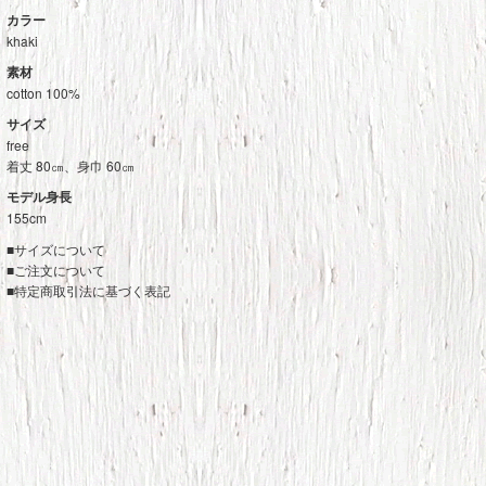
カラー
khaki
素材
cotton 100%
サイズ
free
着丈 80㎝、身巾 60㎝
モデル身長
155cm
■
サイズについて
■
ご注文について
■
特定商取引法に基づく表記