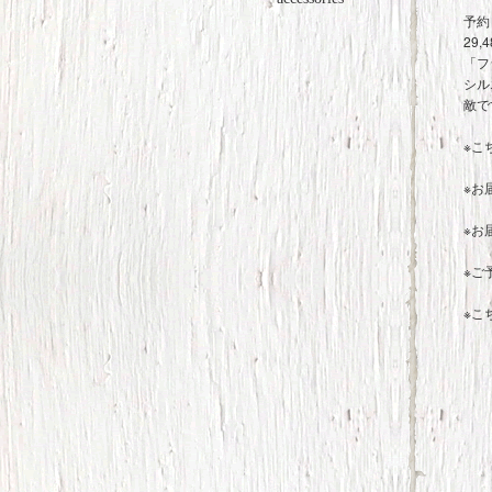
予約 
29,
「フ
シル
敵で
※こ
※お
※お
※ご
※こ