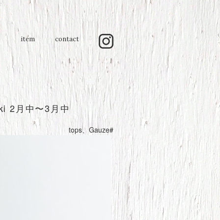
item
contact
haki 2月中〜3月中
tops
、
Gauze#