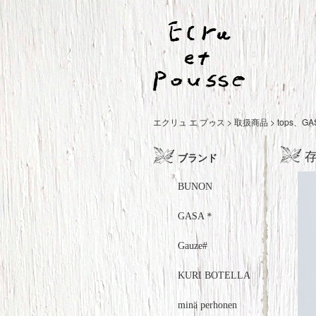
エクリュ エ プゥス
>
取扱商品
>
tops
、
GA
ブランド
BUNON
GASA＊
Gauze#
KURI BOTELLA
minä perhonen