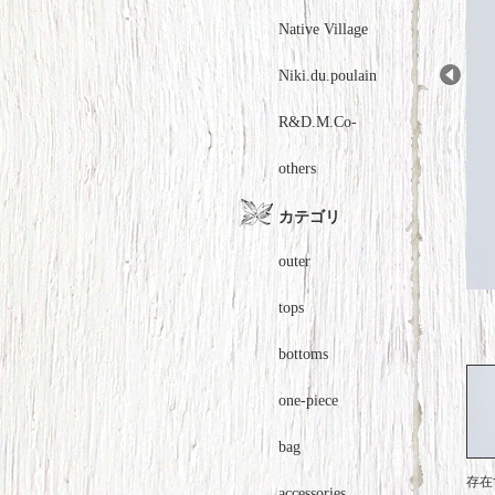
Native Village
Niki.du.poulain
Prev
R&D.M.Co-
others
カテゴリ
outer
tops
bottoms
one-piece
bag
存在
accessories