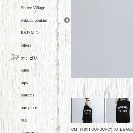
Native Village
Niki.du.poulain
Prev
R&D.M.Co-
others
カテゴリ
outer
tops
bottoms
one-piece
bag
OMT PRINT CORDUROY TOTE BA
accessories