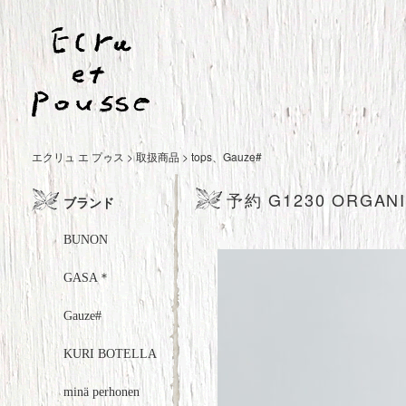
エクリュ エ プゥス
>
取扱商品
>
tops
、
Gauze#
予約 G1230 ORGAN
ブランド
BUNON
GASA＊
Gauze#
KURI BOTELLA
minä perhonen