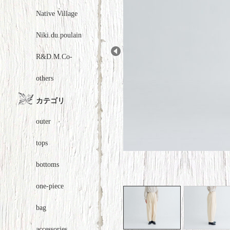
Native Village
Niki.du.poulain
R&D.M.Co-
Prev
others
カテゴリ
outer
tops
bottoms
one-piece
bag
accessories