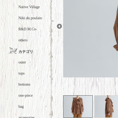
Native Village
Niki.du.poulain
R&D.M.Co-
Prev
others
カテゴリ
outer
tops
bottoms
one-piece
bag
accessories