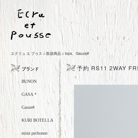
エクリュ エ プゥス
>
取扱商品
>
tops
、
Gauze#
予約 RS11 2WAY FR
ブランド
BUNON
GASA＊
Gauze#
KURI BOTELLA
minä perhonen