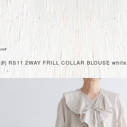
uze#
約 RS11 2WAY FRILL COLLAR BLOUSE whi