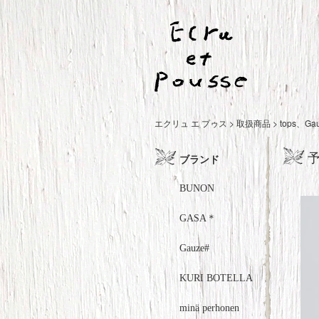
エクリュ エ プゥス
>
取扱商品
>
tops
、
Ga
予
ブランド
BUNON
GASA＊
Gauze#
KURI BOTELLA
minä perhonen