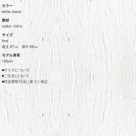
カラー
white check
素材
cotton 100％
サイズ
free
着丈 67㎝、身巾 69㎝
モデル身長
155cm
■
サイズについて
■
ご注文について
■
特定商取引法に基づく表記