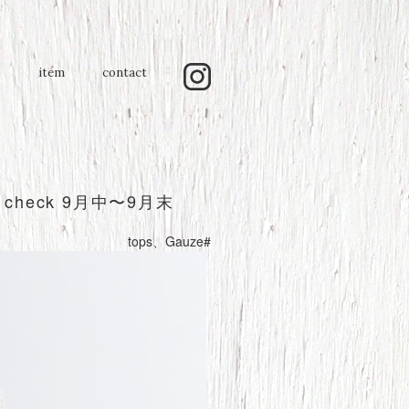
item
contact
te check 9月中〜9月末
tops
、
Gauze#