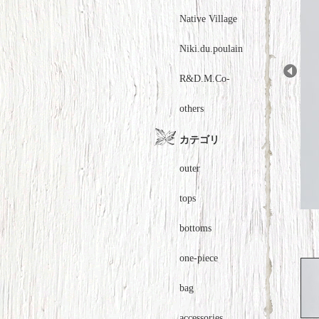
Native Village
Niki.du.poulain
R&D.M.Co-
Prev
others
カテゴリ
outer
tops
bottoms
one-piece
bag
accessories