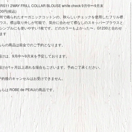
RS11 2WAY FRILL COLLAR BLOUSE white check 9月中〜9月末
900円(税込)
州で織られたオーガニックコットンの、秋らしいチェックを使用したフリル襟
ウス。襟は取り外しが可能で、気分に合わせて襟なしのスキッパーブラウスと
シンプルにも使いやすい1枚です。どのカラーもよかった〜」G1230と合わせ
ます
ちらの商品は前金でのご予約となります。
届けは、9月中〜9月末を予定しております。
届けが1ヶ月以上遅れる場合もございます。予めご了承ください。
予約後のキャンセルはお受けできません。
ちらは ROBE de PEAUの商品です。