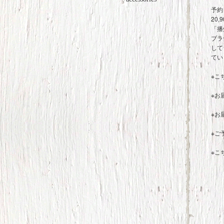
予約 
20,
「播
ブラ
して
てい
※こ
※お
※お
※ご
※こ